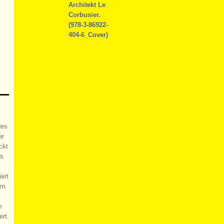
des
er
ckt
es
ert
um
m
ert.