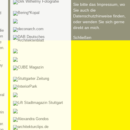
Sie bitte das Impressum, wo
Sie auch die
d
Datenschutzhinweise finden,
oder wenden Sie sich gerne
direkt an mich.
die
en
Schließen
e
en.
.
hy
ral
rin
er.
on