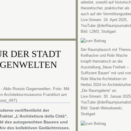
arbeitet, sowohl auf historisch
theoretischer, praktischer als
auch auf der Vermittlungsebe
Live-Stream: 24. April 2025,
YouTube @derRaumjournalist
Bild: L2M3, Stuttgart
Der Raumplausch mit Theres
UR DER STADT
Keilhacker und Robi Wache
EGENWELTEN
knüpft thematisch an die
Ausstellung „Neue Freiheit –
Suffizient Bauen“ mit und von
Robi Wache Architekten im
Herbst 2024 im Architekturfo
„Die Raumgalerie“ an.
Live-Stream: 30. Januar 2025
YouTube @derRaumjournalist
Bild: Sarah Weiselowski,
erne veröffentlicht der
Stuttgart
raktat „L’Architettura della Città“.
tbild des autogerechten Bauens und
chiv des kollektiven Gedächtnisses.