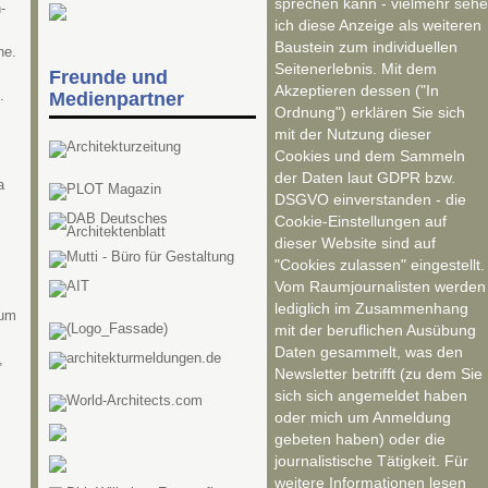
sprechen kann - vielmehr sehe
-
ich diese Anzeige als weiteren
Baustein zum individuellen
ne.
Seitenerlebnis. Mit dem
Freunde und
Akzeptieren dessen ("In
.
Medienpartner
Ordnung") erklären Sie sich
mit der Nutzung dieser
Cookies und dem Sammeln
der Daten laut GDPR bzw.
a
DSGVO einverstanden - die
Cookie-Einstellungen auf
dieser Website sind auf
"Cookies zulassen" eingestellt.
Vom Raumjournalisten werden
lediglich im Zusammenhang
rum
mit der beruflichen Ausübung
Daten gesammelt, was den
,
Newsletter betrifft (zu dem Sie
sich sich angemeldet haben
oder mich um Anmeldung
gebeten haben) oder die
journalistische Tätigkeit. Für
weitere Informationen lesen