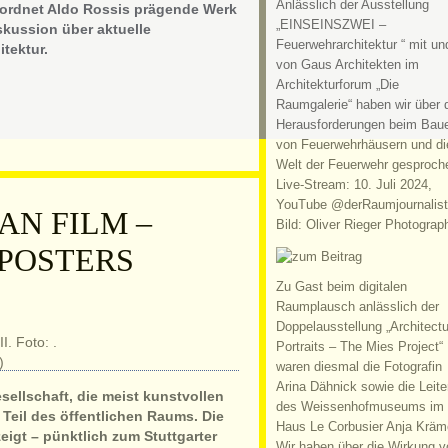
Anlässlich der Ausstellung
 ordnet Aldo Rossis prägende Werk
„EINSEINSZWEI –
skussion über aktuelle
Feuerwehrarchitektur “ mit un
tektur.
von Gaus Architekten im
Architekturforum „Die
Raumgalerie“ haben wir über 
Herausforderungen beim Bau
von Feuerwehrhäusern und di
Welt der Feuerwehr gesproch
Live-Stream: 10. Juli 2024,
YouTube @derRaumjournalist
AN FILM –
Bild: Oliver Rieger Photograp
 POSTERS
Zu Gast beim digitalen
Raumplausch anlässlich der
Doppelausstellung „Architectu
Portraits – The Mies Project“
waren diesmal die Fotografin
Arina Dähnick sowie die Leite
sellschaft, die meist kunstvollen
des Weissenhofmuseums im
 Teil des öffentlichen Raums. Die
Haus Le Corbusier Anja Kräm
eigt – pünktlich zum Stuttgarter
Wir haben über die Wirkung v