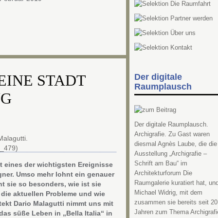
)EINE STADT
Der digitale
Raumplausch
NG
Der digitale Raumplausch.
Archigrafie. Zu Gast waren
diesmal Agnès Laube, die die
Ausstellung „Archigrafie –
Schrift am Bau“ im
st eines der wichtigsten Ereignisse
Architekturforum Die
igner. Umso mehr lohnt ein genauer
Raumgalerie kuratiert hat, un
 sie so besonders, wie ist sie
Michael Widrig, mit dem
d die aktuellen Probleme und wie
zusammen sie bereits seit 20
itekt Dario Malagutti nimmt uns mit
Jahren zum Thema Archigrafi
as süße Leben in „Bella Italia“ in