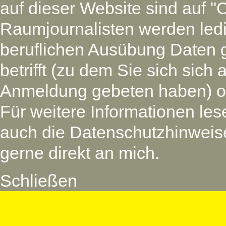
auf dieser Website sind auf "
Raumjournalisten werden led
beruflichen Ausübung Daten 
betrifft (zu dem Sie sich si
Anmeldung gebeten haben) oder
Für weitere Informationen les
auch die Datenschutzhinweise
gerne direkt an mich.
Schließen