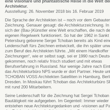
eine visionäre und phantastische Reise in die Welt de
Architektur.
Ausstellung: 26. November 2018 bis 16. Februar 2019
Die Sprache der Architekten ist – noch vor dem Gebauten
Zeichnung. Genauer gesagt: die Architekturzeichnung. In 
sich der (Bau-)Künstler eine Welt erschaffen, die nach d
eigenen Regelwerk funktioniert. So hat der 1962 in Sankt
Petersburg geborene Sergei Tchoban bereits als Kind ei
Leidenschaft fürs Zeichnen entwickelt, die ihn später unw
zum Beruf des Architekten führte. „Mit einem Handkoffer 
Zeichnungen“, wie er selbst sagt, sei er 1990 nach Deut
gekommen, noch relativ frisch studiert und mit etwas
Berufserfahrung in Russland. Nur wenige Jahre nach Eintr
das Architekturbüro NPS wurde er dort Partner. Heute unt
TCHOBAN VOSS Architekten Satelliten in Hamburg, Berl
Dresden. In Moskau führt Tchoban das Architekturbüro
mit rund 200 Mitarbeitern.
Seine Leidenschaft für die Zeichnung hat Sergei Tchoban b
Bautätigkeit nie aufgegeben. Im Gegenteil: Immer wieder
entstehen neue Architekturgedanken und -visionen auf Pa