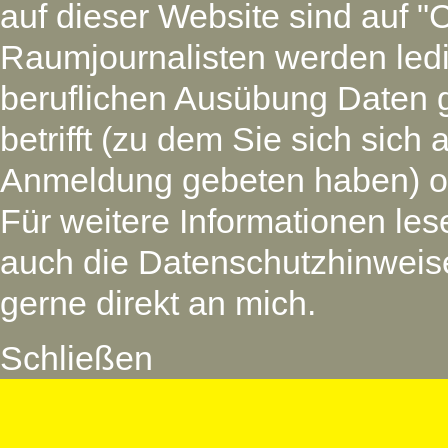
auf dieser Website sind auf "
Raumjournalisten werden led
beruflichen Ausübung Daten 
betrifft (zu dem Sie sich si
Anmeldung gebeten haben) oder
Für weitere Informationen les
auch die Datenschutzhinweise
gerne direkt an mich.
Schließen