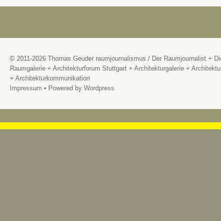
© 2011-2026
Thomas Geuder raumjournalismus
/
Der Raumjournalist + Di
Raumgalerie + Architekturforum Stuttgart + Architekturgalerie + Architektu
+ Architekturkommunikation
Impressum
• Powered by
Wordpress