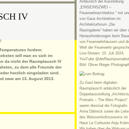
Anlässlich der Ausstellung
„EINSEINSZWEI –
Feuerwehrarchitektur “ mit un
CH IV
von Gaus Architekten im
Architekturforum „Die
Raumgalerie“ haben wir über 
Herausforderungen beim Bau
von Feuerwehrhäusern und di
Welt der Feuerwehr gesproch
 Temperaturen fordern
Live-Stream: 10. Juli 2024,
ebsten will man es sich im
YouTube @derRaumjournalist
nn da nicht der Raumplausch IV
Bild: Oliver Rieger Photograp
isten, zu dem alle Freunde der
eder herzlich eingeladen sind.
nd zwar am 13. August 2013.
Zu Gast beim digitalen
Raumplausch anlässlich der
Doppelausstellung „Architectu
Portraits – The Mies Project“
waren diesmal die Fotografin
Arina Dähnick sowie die Leite
des Weissenhofmuseums im
Haus Le Corbusier Anja Kräm
Wir haben über die Wirkung v