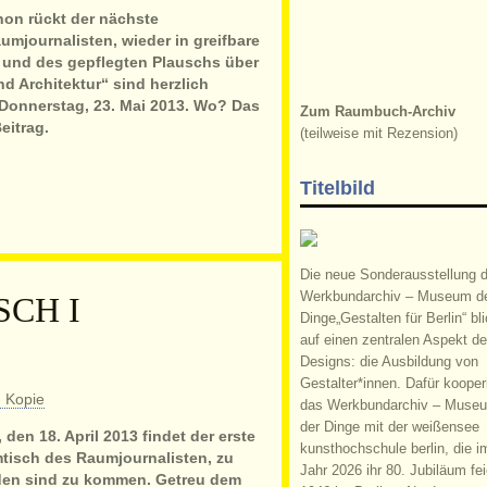
hon rückt der nächste
mjournalisten, wieder in greifbare
e und des gepflegten Plauschs über
d Architektur“ sind herzlich
Donnerstag, 23. Mai 2013. Wo? Das
Zum Raumbuch-Archiv
eitrag.
(teilweise mit Rezension)
Titelbild
Die neue Sonderausstellung 
Werkbundarchiv – Museum d
CH I
Dinge„Gestalten für Berlin“ bli
auf einen zentralen Aspekt d
Designs: die Ausbildung von
Gestalter*innen. Dafür kooperi
das Werkbundarchiv – Muse
der Dinge mit der weißensee
den 18. April 2013 findet der erste
kunsthochschule berlin, die i
tisch des Raumjournalisten, zu
Jahr 2026 ihr 80. Jubiläum fei
den sind zu kommen. Getreu dem