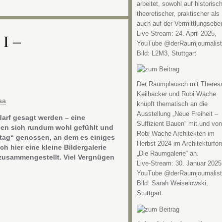
arbeitet, sowohl auf historisch
theoretischer, praktischer als
auch auf der Vermittlungsebe
Live-Stream: 24. April 2025,
I –
YouTube @derRaumjournalist
Bild: L2M3, Stuttgart
Der Raumplausch mit Theres
Keilhacker und Robi Wache
knüpft thematisch an die
Ausstellung „Neue Freiheit –
darf gesagt werden – eine
Suffizient Bauen“ mit und von
ben sich rundum wohl gefühlt und
Robi Wache Architekten im
tag“ genossen, an dem es einiges
Herbst 2024 im Architekturfo
h hier eine kleine Bildergalerie
„Die Raumgalerie“ an.
usammengestellt. Viel Vergnügen
Live-Stream: 30. Januar 2025
YouTube @derRaumjournalist
Bild: Sarah Weiselowski,
Stuttgart