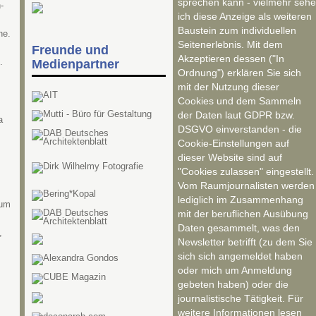
sprechen kann - vielmehr sehe
-
ich diese Anzeige als weiteren
Baustein zum individuellen
ne.
Seitenerlebnis. Mit dem
Freunde und
Akzeptieren dessen ("In
.
Medienpartner
Ordnung") erklären Sie sich
mit der Nutzung dieser
Cookies und dem Sammeln
der Daten laut GDPR bzw.
a
DSGVO einverstanden - die
Cookie-Einstellungen auf
dieser Website sind auf
"Cookies zulassen" eingestellt.
Vom Raumjournalisten werden
lediglich im Zusammenhang
rum
mit der beruflichen Ausübung
Daten gesammelt, was den
,
Newsletter betrifft (zu dem Sie
sich sich angemeldet haben
oder mich um Anmeldung
gebeten haben) oder die
journalistische Tätigkeit. Für
weitere Informationen lesen