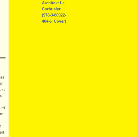
des
er
ckt
es
ert
um
m
ert.