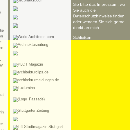
Sie bitte das Impressum, wo
Sie auch die
d
Datenschutzhinweise finden,
oder wenden Sie sich gerne
direkt an mich.
die
en
Schließen
e
en.
.
hy
ral
rin
er.
on