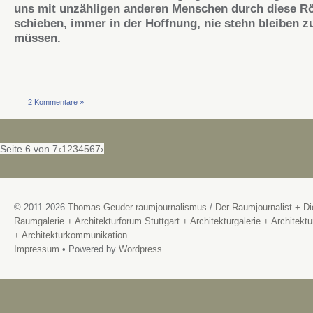
uns mit unzähligen anderen Menschen durch diese R
schieben, immer in der Hoffnung, nie stehn bleiben z
müssen.
2 Kommentare »
Seite 6 von 7
‹
1
2
3
4
5
6
7
›
© 2011-2026
Thomas Geuder raumjournalismus
/
Der Raumjournalist + Di
Raumgalerie + Architekturforum Stuttgart + Architekturgalerie + Architektu
+ Architekturkommunikation
Impressum
• Powered by
Wordpress