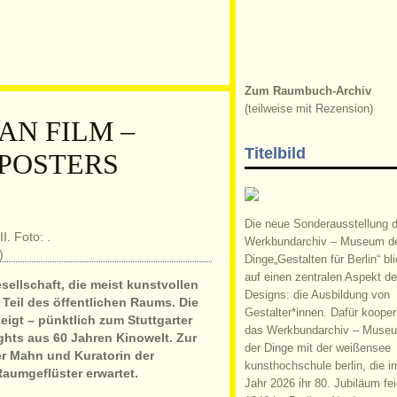
Zum Raumbuch-Archiv
(teilweise mit Rezension)
AN FILM –
Titelbild
 POSTERS
Die neue Sonderausstellung 
Werkbundarchiv – Museum d
Dinge„Gestalten für Berlin“ bli
auf einen zentralen Aspekt d
sellschaft, die meist kunstvollen
Designs: die Ausbildung von
 Teil des öffentlichen Raums. Die
Gestalter*innen. Dafür kooperi
eigt – pünktlich zum Stuttgarter
das Werkbundarchiv – Muse
ights aus 60 Jahren Kinowelt. Zur
der Dinge mit der weißensee
er Mahn und Kuratorin der
kunsthochschule berlin, die i
umgeflüster erwartet.
Jahr 2026 ihr 80. Jubiläum fei