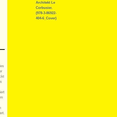
des
er
ckt
es
ert
um
m
ert.