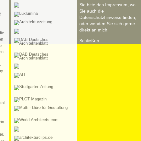
Sie bitte das Impressum, wo
Sie auch die
d
Datenschutzhinweise finden,
oder wenden Sie sich gerne
direkt an mich.
die
en
Schließen
e
en.
.
hy
ral
rin
er.
on