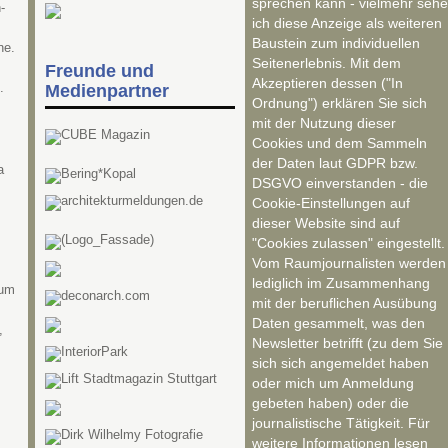
sprechen kann - vielmehr sehe
-
ich diese Anzeige als weiteren
Baustein zum individuellen
ne.
Seitenerlebnis. Mit dem
Freunde und
Akzeptieren dessen ("In
.
Medienpartner
Ordnung") erklären Sie sich
mit der Nutzung dieser
Cookies und dem Sammeln
der Daten laut GDPR bzw.
a
DSGVO einverstanden - die
Cookie-Einstellungen auf
dieser Website sind auf
"Cookies zulassen" eingestellt.
Vom Raumjournalisten werden
lediglich im Zusammenhang
rum
mit der beruflichen Ausübung
Daten gesammelt, was den
,
Newsletter betrifft (zu dem Sie
sich sich angemeldet haben
oder mich um Anmeldung
gebeten haben) oder die
journalistische Tätigkeit. Für
weitere Informationen lesen