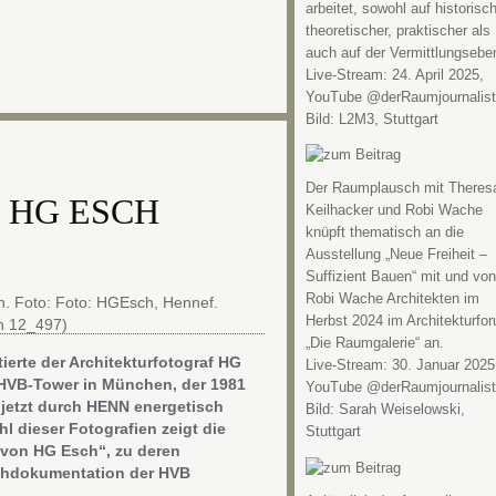
arbeitet, sowohl auf historisch
theoretischer, praktischer als
auch auf der Vermittlungsebe
Live-Stream: 24. April 2025,
YouTube @derRaumjournalist
Bild: L2M3, Stuttgart
Der Raumplausch mit Theres
 HG ESCH
Keilhacker und Robi Wache
knüpft thematisch an die
Ausstellung „Neue Freiheit –
Suffizient Bauen“ mit und von
Robi Wache Architekten im
Herbst 2024 im Architekturfo
„Die Raumgalerie“ an.
ierte der Architekturfotograf HG
Live-Stream: 30. Januar 2025
 HVB-Tower in München, der 1981
YouTube @derRaumjournalist
 jetzt durch HENN energetisch
Bild: Sarah Weiselowski,
l dieser Fotografien zeigt die
Stuttgart
 von HG Esch“, zu deren
chdokumentation der HVB