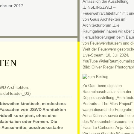
Anlässlich der Ausstellung
Februar 2017
„EINSEINSZWEI –
Feuerwehrarchitektur “ mit un
von Gaus Architekten im
Architekturforum „Die
Raumgalerie“ haben wir über 
Herausforderungen beim Bau
von Feuerwehrhäusern und di
Welt der Feuerwehr gesproch
Live-Stream: 10. Juli 2024,
TEN
YouTube @derRaumjournalist
Bild: Oliver Rieger Photograp
Zu Gast beim digitalen
Raumplausch anlässlich der
Doppelausstellung „Architectu
bisweilen kinetisch, mindestens
Portraits – The Mies Project“
ie Fassaden von JSWD Architekten
waren diesmal die Fotografin
duell konzipiert, ohne eine
Arina Dähnick sowie die Leite
Materialien oder Formen. Die
des Weissenhofmuseums im
e Ausschnitte, ausdrucksstarke
Haus Le Corbusier Anja Kräm
Wir haben über die Wirkung v