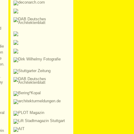
d
die
en
e
en.
.
hy
ral
rin