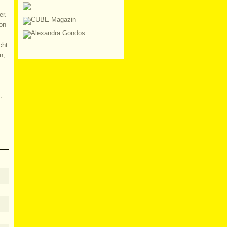
er.
on
cht
n,
.