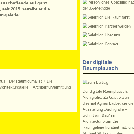
Bauschaffende auf ganz
eit 2015 betreibt er die
umgalerie“.
Der digitale
Raumplausch
mus
/
Der Raumjournalist + Die
rchitekturgalerie + Architekturvermittlung
Der digitale Raumplausch.
Archigrafie. Zu Gast waren
diesmal Agnès Laube, die die
Ausstellung „Archigrafie –
Schrift am Bau“ im
Architekturforum Die
Raumgalerie kuratiert hat, un
Michael Widrig, mit dem