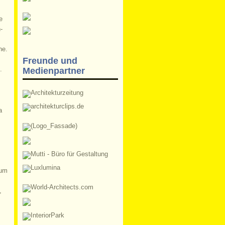
e
-
ne.
Freunde und
.
Medienpartner
a
rum
,