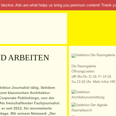
ad blocker. Ads are what helps us bring you premium content! Thank y
D ARBEITEN
Die Raumgalerie
Öffnungszeiten:
idR Mo-Do 11-19, Fr 14-19,
Sa 13-18 Uhr. Mehr Infos HIE
tektur-Journalist tätig. Seitdem
vom klassischen Architektur-
Corporate Publishings, von der
Als freischaffender Fachjournalist
 er seit 2012, für renommierte
rlage. Mit seinem Netzwerk „Der