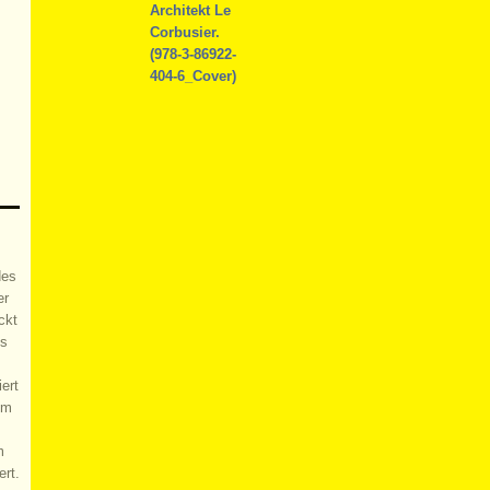
des
er
ckt
es
ert
um
m
ert.