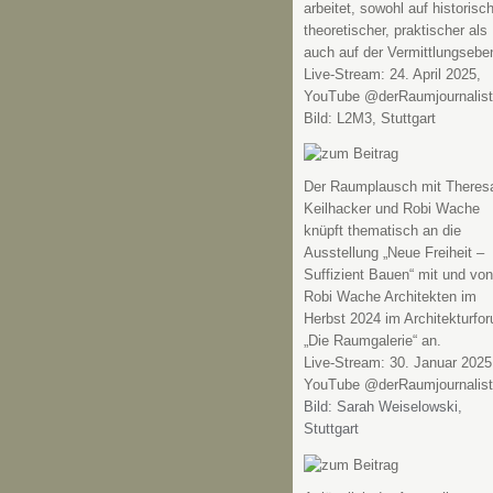
arbeitet, sowohl auf historisch
theoretischer, praktischer als
auch auf der Vermittlungsebe
Live-Stream: 24. April 2025,
YouTube @derRaumjournalist
Bild: L2M3, Stuttgart
Der Raumplausch mit Theres
Keilhacker und Robi Wache
knüpft thematisch an die
Ausstellung „Neue Freiheit –
Suffizient Bauen“ mit und von
Robi Wache Architekten im
Herbst 2024 im Architekturfo
„Die Raumgalerie“ an.
Live-Stream: 30. Januar 2025
YouTube @derRaumjournalist
Bild: Sarah Weiselowski,
Stuttgart