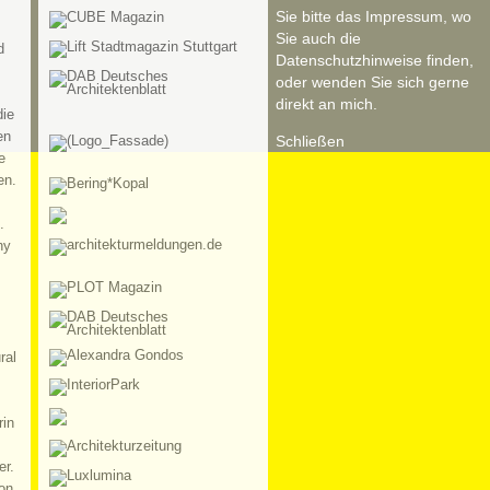
Sie bitte das Impressum, wo
Sie auch die
d
Datenschutzhinweise finden,
oder wenden Sie sich gerne
direkt an mich.
die
en
Schließen
e
en.
.
hy
ral
rin
er.
on