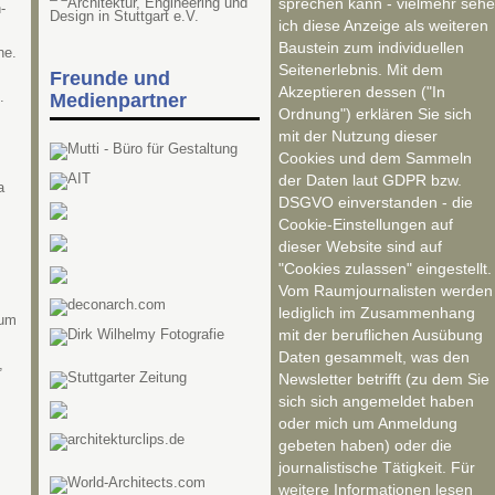
sprechen kann - vielmehr sehe
-
ich diese Anzeige als weiteren
Baustein zum individuellen
ne.
Seitenerlebnis. Mit dem
Freunde und
Akzeptieren dessen ("In
.
Medienpartner
Ordnung") erklären Sie sich
mit der Nutzung dieser
Cookies und dem Sammeln
der Daten laut GDPR bzw.
a
DSGVO einverstanden - die
Cookie-Einstellungen auf
dieser Website sind auf
"Cookies zulassen" eingestellt.
Vom Raumjournalisten werden
lediglich im Zusammenhang
rum
mit der beruflichen Ausübung
Daten gesammelt, was den
,
Newsletter betrifft (zu dem Sie
sich sich angemeldet haben
oder mich um Anmeldung
gebeten haben) oder die
journalistische Tätigkeit. Für
weitere Informationen lesen