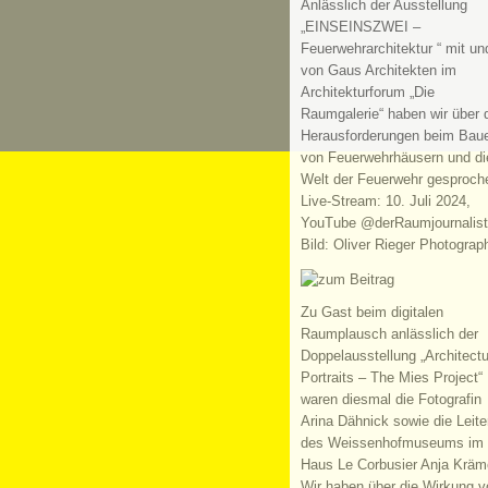
Anlässlich der Ausstellung
„EINSEINSZWEI –
Feuerwehrarchitektur “ mit un
von Gaus Architekten im
Architekturforum „Die
Raumgalerie“ haben wir über 
Herausforderungen beim Bau
von Feuerwehrhäusern und di
Welt der Feuerwehr gesproch
Live-Stream: 10. Juli 2024,
YouTube @derRaumjournalist
Bild: Oliver Rieger Photograp
Zu Gast beim digitalen
Raumplausch anlässlich der
Doppelausstellung „Architectu
Portraits – The Mies Project“
waren diesmal die Fotografin
Arina Dähnick sowie die Leite
des Weissenhofmuseums im
Haus Le Corbusier Anja Kräm
Wir haben über die Wirkung v