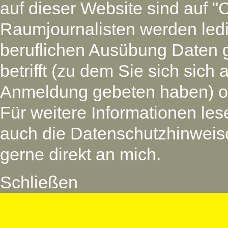
auf dieser Website sind auf "
Raumjournalisten werden led
beruflichen Ausübung Daten 
betrifft (zu dem Sie sich si
Anmeldung gebeten haben) oder
Für weitere Informationen les
auch die Datenschutzhinweise
gerne direkt an mich.
Schließen