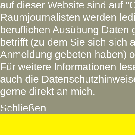
auf dieser Website sind auf "
Raumjournalisten werden led
beruflichen Ausübung Daten 
betrifft (zu dem Sie sich si
Anmeldung gebeten haben) oder
Für weitere Informationen les
auch die Datenschutzhinweise
gerne direkt an mich.
Schließen