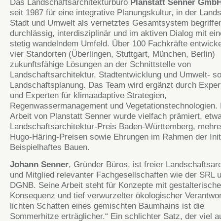
Das Landschaftsarchitekturbüro
Planstatt Senner Gmb
seit 1987 für eine integrative Planungskultur, in der Lands
Stadt und Umwelt als vernetztes Gesamtsystem begriffe
durchlässig, interdisziplinär und im aktiven Dialog mit ei
stetig wandelndem Umfeld. Über 100 Fachkräfte entwicke
vier Standorten (Überlingen, Stuttgart, München, Berlin)
zukunftsfähige Lösungen an der Schnittstelle von
Landschaftsarchitektur, Stadtentwicklung und Umwelt- s
Landschaftsplanung. Das Team wird ergänzt durch Exper
und Experten für klimaadaptive Strategien,
Regenwassermanagement und Vegetationstechnologien. 
Arbeit von Planstatt Senner wurde vielfach prämiert, etw
Landschaftsarchitektur-Preis Baden-Württemberg, mehre
Hugo-Häring-Preisen sowie Ehrungen im Rahmen der Init
Beispielhaftes Bauen.
Johann Senner
, Gründer Büros, ist freier Landschaftsarc
und Mitglied relevanter Fachgesellschaften wie der SRL 
DGNB. Seine Arbeit steht für Konzepte mit gestalterische
Konsequenz und tief verwurzelter ökologischer Verantwor
lichten Schatten eines gemischten Baumhains ist die
Sommerhitze erträglicher.“ Ein schlichter Satz, der viel a