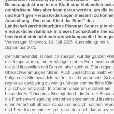
Belastungsfaktoren in der Stadt sind hinlänglich bek
omnipräsent. Was aber kann getan werden, um die he
und künftigen Herausforderungen meistern zu könne
Ausstellung „Das neue Kleid der Stadt“ des
Landschaftsarchitekturbüros Planstatt Senner gibt ei
eindrücklichen Einblick in dieses hochaktuelle Them
beschreibt einleuchtende wie wirkungsvolle Lösungen
Vernissage: Mittwoch, 16. Juli 2025. Ausstellung: bis 6.
September 2025
Der Klimawandel ist deutlich spürbar. Auf der ganzen Wel
die Temperaturen, immer häufiger gibt es Extremwettersi
die zu Hitzewellen und Dürren, aber auch zu Starkregen 
Überschwemmungen führen. Auch Deutschland bleibt vo
Folgen des Klimawandels natürlich nicht verschont. Schon
regnet es ganzjährig zu wenig und das sommerliche Klima
nur schwer erträglich. In Städten wiederum entsteht ein
besonderes Phänomen: Bedingt durch die Art der Bebau
die Flächenversiegelung entstehen sogenannte „Hitzeinse
einen Aufenthalt oftmals nahezu unmöglich machen. Me
und Tiere leiden unter Hitzestress, der noch dadurch vers