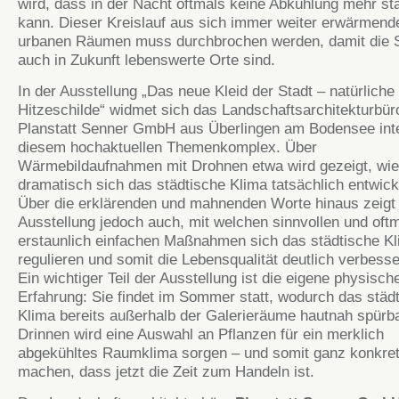
wird, dass in der Nacht oftmals keine Abkühlung mehr sta
kann. Dieser Kreislauf aus sich immer weiter erwärmend
urbanen Räumen muss durchbrochen werden, damit die 
auch in Zukunft lebenswerte Orte sind.
In der Ausstellung „Das neue Kleid der Stadt – natürliche
Hitzeschilde“ widmet sich das Landschaftsarchitekturbür
Planstatt Senner GmbH aus Überlingen am Bodensee int
diesem hochaktuellen Themenkomplex. Über
Wärmebildaufnahmen mit Drohnen etwa wird gezeigt, wie
dramatisch sich das städtische Klima tatsächlich entwicke
Über die erklärenden und mahnenden Worte hinaus zeigt 
Ausstellung jedoch auch, mit welchen sinnvollen und oft
erstaunlich einfachen Maßnahmen sich das städtische K
regulieren und somit die Lebensqualität deutlich verbesse
Ein wichtiger Teil der Ausstellung ist die eigene physisch
Erfahrung: Sie findet im Sommer statt, wodurch das städ
Klima bereits außerhalb der Galerieräume hautnah spürbar
Drinnen wird eine Auswahl an Pflanzen für ein merklich
abgekühltes Raumklima sorgen – und somit ganz konkre
machen, dass jetzt die Zeit zum Handeln ist.