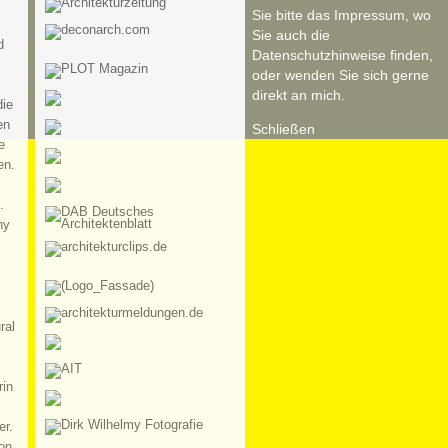
Sie bitte das Impressum, wo
Sie auch die
d
Datenschutzhinweise finden,
oder wenden Sie sich gerne
direkt an mich.
die
en
Schließen
e
en.
.
hy
ral
rin
er.
on