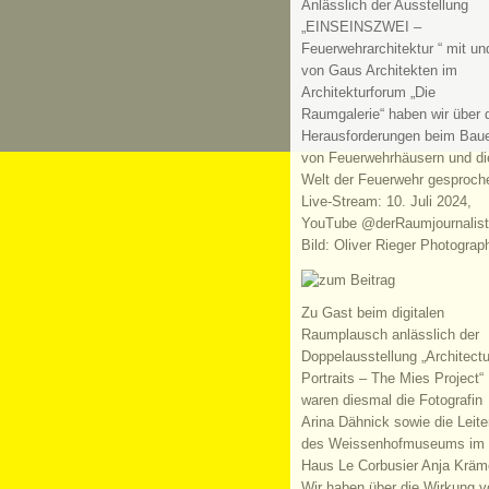
Anlässlich der Ausstellung
„EINSEINSZWEI –
Feuerwehrarchitektur “ mit un
von Gaus Architekten im
Architekturforum „Die
Raumgalerie“ haben wir über 
Herausforderungen beim Bau
von Feuerwehrhäusern und di
Welt der Feuerwehr gesproch
Live-Stream: 10. Juli 2024,
YouTube @derRaumjournalist
Bild: Oliver Rieger Photograp
Zu Gast beim digitalen
Raumplausch anlässlich der
Doppelausstellung „Architectu
Portraits – The Mies Project“
waren diesmal die Fotografin
Arina Dähnick sowie die Leite
des Weissenhofmuseums im
Haus Le Corbusier Anja Kräm
Wir haben über die Wirkung v