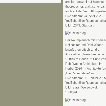
arbeitet, sowohl auf historisch
theoretischer, praktischer als
auch auf der Vermittlungsebe
Live-Stream: 24. April 2025,
YouTube @derRaumjournalist
Bild: L2M3, Stuttgart
Der Raumplausch mit Theres
Keilhacker und Robi Wache
knüpft thematisch an die
Ausstellung „Neue Freiheit –
Suffizient Bauen“ mit und von
Robi Wache Architekten im
Herbst 2024 im Architekturfo
„Die Raumgalerie“ an.
Live-Stream: 30. Januar 2025
YouTube @derRaumjournalist
Bild: Sarah Weiselowski,
Stuttgart