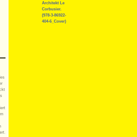
des
er
ckt
es
ert
um
m
ert.