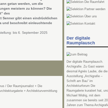
kann getan werden, um die
rungen meistern zu können? Die
t“ des
t Senner gibt einen eindrücklichen
ma und beschreibt einleuchtende
stellung: bis 6. September 2025
Der digitale
Raumplausch
Der digitale Raumplausch.
Archigrafie. Zu Gast waren
diesmal Agnès Laube, die die
Ausstellung „Archigrafie –
Schrift am Bau“ im
Architekturforum Die
mus
/
Der Raumjournalist + Die
Raumgalerie kuratiert hat, un
rchitekturgalerie + Architekturvermittlung
Michael Widrig, mit dem
zusammen sie bereits seit 20
Jahren zum Thema Archigrafi