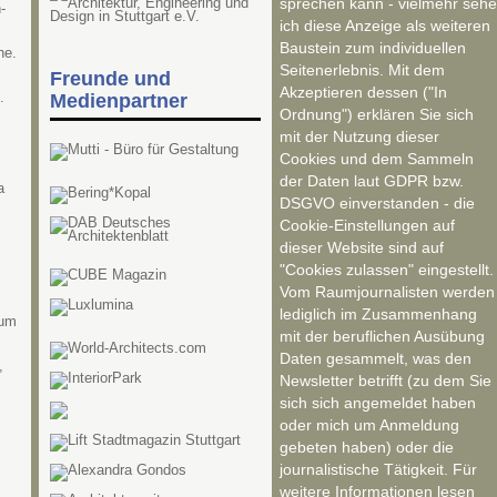
sprechen kann - vielmehr sehe
-
ich diese Anzeige als weiteren
Baustein zum individuellen
ne.
Seitenerlebnis. Mit dem
Freunde und
Akzeptieren dessen ("In
.
Medienpartner
Ordnung") erklären Sie sich
mit der Nutzung dieser
Cookies und dem Sammeln
der Daten laut GDPR bzw.
a
DSGVO einverstanden - die
Cookie-Einstellungen auf
dieser Website sind auf
"Cookies zulassen" eingestellt.
Vom Raumjournalisten werden
lediglich im Zusammenhang
rum
mit der beruflichen Ausübung
Daten gesammelt, was den
,
Newsletter betrifft (zu dem Sie
sich sich angemeldet haben
oder mich um Anmeldung
gebeten haben) oder die
journalistische Tätigkeit. Für
weitere Informationen lesen