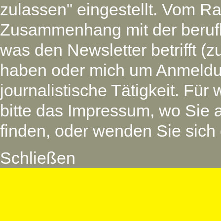
zulassen" eingestellt. Vom Ra
Zusammenhang mit der beruf
was den Newsletter betrifft (
haben oder mich um Anmeldu
journalistische Tätigkeit. Für
bitte das Impressum, wo Sie 
finden, oder wenden Sie sich 
Schließen