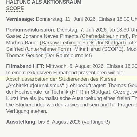
HALTUNG ALS AKTIONSRAUM
SCOPE
Vernissage
: Donnerstag, 11. Juni 2026, Einlass 18:30 Uh
Podiumsdiskussion
: Dienstag, 7. Juli 2026, ab 18:30 Uh
Gäste: Johanna Neves Pimenta (
Chefredakteurin md
), Pr
Martina Bauer (
Barkow Leibinger
+
iek Uni Stuttgart
), Al
Seifried (
UnternehmenForm
), Mike Herud (SCOPE). Mode
Thomas Geuder (Der Raumjournalist)
Filmabend HFT
: Mittwoch, 5. August 2026, Einlass 18:3
In einem exklusiven Filmabend präsentieren wir die
Abschlussarbeiten der Studierenden des Kurses
„Architekturjournalismus“ (Lehrbeauftragter: Thomas Geu
der Hochschule für Technik (HFT) in Stuttgart. Gezeigt 
Kurzfilme als journalistische Ausarbeitung eines freien 
Die Studierenden werden anwesend sein und für Fragen 
Verfügung stehen.
Ausstellung
: bis 8. August 2026 (verlängert!)