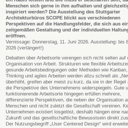
Menschen sich gerne in ihm aufhalten und gleichzeiti
inspiriert werden? Die Ausstellung des Stuttgarter
Architekturbüros SCOPE blickt aus verschiedenen
Perspektiven auf die Handlungsfelder, die sich aus ei
zeitgemäßen Gestaltung und der individuellen Haltun
eröffnen.
Vernissage: Donnerstag, 11. Juni 2026. Ausstellung: bis 
2026 (verlängert!)
Debatten über Arbeitsorte verengen sich nicht selten auf 
Organisation von Arbeit. Strukturen wie flexible Arbeitsze
gesunde Arbeitsbedingungen oder Methoden wie Kanban,
Thinking und agiles Arbeiten werden allzu schnell als „N
überhöht, greifen aber meist zu kurz, da sie in der Regel a
die Perspektive des Unternehmens widerspiegeln. Gute 
funktionierende Arbeitsorte hingegen erfüllen mehrere,
differenzierte Perspektiven, die neben der Organisation 
Menschen und nicht zuletzt die Gesellschaft vereinen. Ke
Unternehmen existiert losgelöst, deshalb hängen eine na
Zukunft und das gesellschaftliche Bewusstsein direkt z
Der Nutzungsbegriff „User Centered Design“ wird erweite