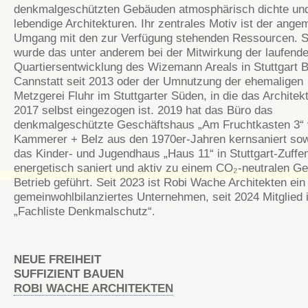
denkmalgeschützten Gebäuden atmosphärisch dichte un
lebendige Architekturen. Ihr zentrales Motiv ist der ang
Umgang mit den zur Verfügung stehenden Ressourcen. S
wurde das unter anderem bei der Mitwirkung der laufend
Quartiersentwicklung des Wizemann Areals in Stuttgart 
Cannstatt seit 2013 oder der Umnutzung der ehemaligen
Metzgerei Fluhr im Stuttgarter Süden, in die das Architek
2017 selbst eingezogen ist. 2019 hat das Büro das
denkmalgeschützte Geschäftshaus „Am Fruchtkasten 3“
Kammerer + Belz aus den 1970er-Jahren kernsaniert so
das Kinder- und Jugendhaus „Haus 11“ in Stuttgart-Zuff
energetisch saniert und aktiv zu einem CO₂-neutralen G
Betrieb geführt. Seit 2023 ist Robi Wache Architekten ein
gemeinwohlbilanziertes Unternehmen, seit 2024 Mitglied 
„Fachliste Denkmalschutz“.
NEUE FREIHEIT
SUFFIZIENT BAUEN
ROBI WACHE ARCHITEKTEN