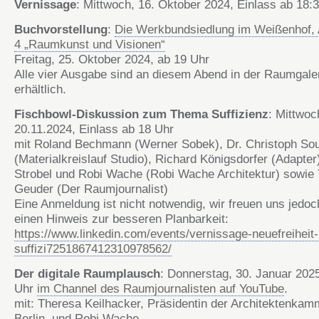
Vernissage
: Mittwoch, 16. Oktober 2024, Einlass ab 18:
Buchvorstellung
:
Die Werkbundsiedlung im Weißenhof,
4 „Raumkunst und Visionen“
Freitag, 25. Oktober 2024, ab 19 Uhr
Alle vier Ausgabe sind an diesem Abend in der Raumgale
erhältlich.
Fischbowl-Diskussion zum Thema Suffizienz
: Mittwoc
20.11.2024, Einlass ab 18 Uhr
mit Roland Bechmann (Werner Sobek), Dr. Christoph So
(Materialkreislauf Studio), Richard Königsdorfer (Adapter)
Strobel und Robi Wache (Robi Wache Architektur) sowi
Geuder (Der Raumjournalist)
Eine Anmeldung ist nicht notwendig, wir freuen uns jedoc
einen Hinweis zur besseren Planbarkeit:
https://www.linkedin.com/events/vernissage-neuefreiheit-
suffizi7251867412310978562/
Der digitale Raumplausch
: Donnerstag, 30. Januar 202
Uhr
im Channel des Raumjournalisten auf YouTube
.
mit: Theresa Keilhacker, Präsidentin der Architektenkam
Berlin, und Robi Wache.