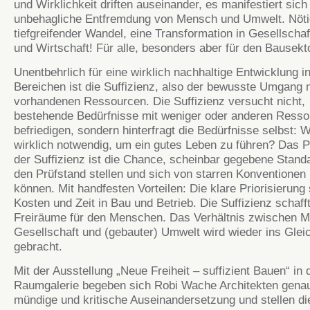
und Wirklichkeit driften auseinander, es manifestiert sich
unbehagliche Entfremdung von Mensch und Umwelt. Nötig
tiefgreifender Wandel, eine Transformation in Gesellschaft
und Wirtschaft! Für alle, besonders aber für den Bausekto
Unentbehrlich für eine wirklich nachhaltige Entwicklung in
Bereichen ist die Suffizienz, also der bewusste Umgang 
vorhandenen Ressourcen. Die Suffizienz versucht nicht,
bestehende Bedürfnisse mit weniger oder anderen Resso
befriedigen, sondern hinterfragt die Bedürfnisse selbst: W
wirklich notwendig, um ein gutes Leben zu führen? Das P
der Suffizienz ist die Chance, scheinbar gegebene Stand
den Prüfstand stellen und sich von starren Konventionen
können. Mit handfesten Vorteilen: Die klare Priorisierung 
Kosten und Zeit in Bau und Betrieb. Die Suffizienz schaff
Freiräume für den Menschen. Das Verhältnis zwischen 
Gesellschaft und (gebauter) Umwelt wird wieder ins Glei
gebracht.
Mit der Ausstellung „Neue Freiheit – suffizient Bauen“ in 
Raumgalerie begeben sich Robi Wache Architekten genau
mündige und kritische Auseinandersetzung und stellen di