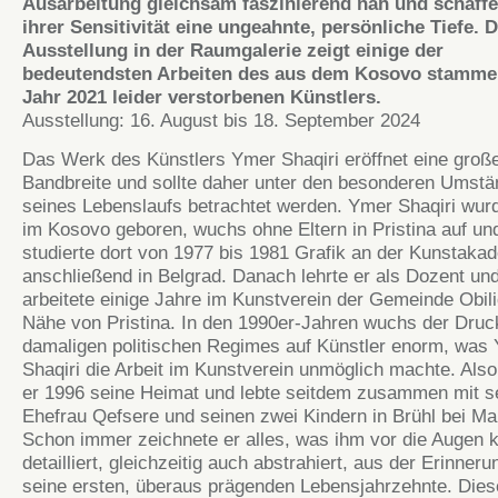
Ausarbeitung gleichsam faszinierend nah und schaffe
ihrer Sensitivität eine ungeahnte, persönliche Tiefe. D
Ausstellung in der Raumgalerie zeigt einige der
bedeutendsten Arbeiten des aus dem Kosovo stamme
Jahr 2021 leider verstorbenen Künstlers.
Ausstellung: 16. August bis 18. September 2024
Das Werk des Künstlers Ymer Shaqiri eröffnet eine groß
Bandbreite und sollte daher unter den besonderen Umst
seines Lebenslaufs betrachtet werden. Ymer Shaqiri wur
im Kosovo geboren, wuchs ohne Eltern in Pristina auf un
studierte dort von 1977 bis 1981 Grafik an der Kunstaka
anschließend in Belgrad. Danach lehrte er als Dozent un
arbeitete einige Jahre im Kunstverein der Gemeinde Obili
Nähe von Pristina. In den 1990er-Jahren wuchs der Druc
damaligen politischen Regimes auf Künstler enorm, was
Shaqiri die Arbeit im Kunstverein unmöglich machte. Also
er 1996 seine Heimat und lebte seitdem zusammen mit s
Ehefrau Qefsere und seinen zwei Kindern in Brühl bei M
Schon immer zeichnete er alles, was ihm vor die Augen k
detailliert, gleichzeitig auch abstrahiert, aus der Erinneru
seine ersten, überaus prägenden Lebensjahrzehnte. Dies