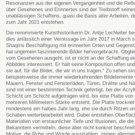
Resonanzen aus der eigenen Vergangenheit und die Refl
über Gesehenes und Erinnertes sind der Treibstoff seine
unablässigen Schaffens, quasi die Basis aller Arbeiten, di
zum Jahr 2021 entstehen.
Die renommierte Kunsthistorikerin Dr. Antje Lechleiter be
dies anlässlich einer Vernissage im Jahr 2017 in March 
Shaqiris Beschäftigung mit erinnerten Orten und Gegens
hat ungemein faszinierende Bilder hervorgebracht. Obgle
vom Gesehenen ausgeht, ist er nicht an der Schaffung e
Abbildes interessiert. Er hält seine Komposition offen und
sie auf, für die Bilder, die wir in uns tragen.“ Zu sehen si
beispielsweise die immer wiederkehrenden Bildelemente 
Mauern, Fenster und Fensterläden, Türen, Drähte und Nä
sind mit einer bestimmten Technik gefertigt, bei der Acryl
Schicht um Schicht aufgetragen wird, bis eine Platte von
mehreren Millimetern Stärke entsteht. Die Platte trocknet
mindestens ein halbes Jahr lang, ehe sie durch Ritzen u
Schaben weiterbearbeitet wird. Dabei entstehen Oberflä
Materialien von erstaunlicher Tiefe und Illusionen, die die
Bekanntem vermitteln, diese aber nicht konkret beschrei
Motive, die Ruhe und Würde ausstrahlen, zeigen allermei