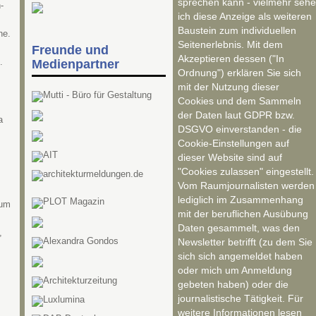
sprechen kann - vielmehr sehe
-
ich diese Anzeige als weiteren
Baustein zum individuellen
ne.
Seitenerlebnis. Mit dem
Freunde und
Akzeptieren dessen ("In
.
Medienpartner
Ordnung") erklären Sie sich
mit der Nutzung dieser
Cookies und dem Sammeln
der Daten laut GDPR bzw.
a
DSGVO einverstanden - die
Cookie-Einstellungen auf
dieser Website sind auf
"Cookies zulassen" eingestellt.
Vom Raumjournalisten werden
lediglich im Zusammenhang
rum
mit der beruflichen Ausübung
Daten gesammelt, was den
,
Newsletter betrifft (zu dem Sie
sich sich angemeldet haben
oder mich um Anmeldung
gebeten haben) oder die
journalistische Tätigkeit. Für
weitere Informationen lesen