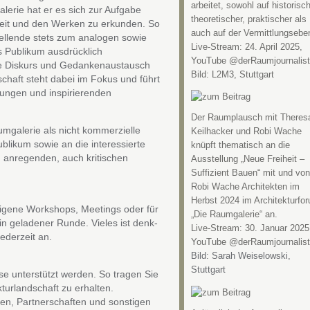
arbeitet, sowohl auf historisch
alerie hat er es sich zur Aufgabe
theoretischer, praktischer als
beit und den Werken zu erkunden. So
auch auf der Vermittlungsebe
tellende stets zum analogen sowie
Live-Stream: 24. April 2025,
s Publikum ausdrücklich
YouTube @derRaumjournalist
sive Diskurs und Gedankenaustausch
Bild: L2M3, Stuttgart
chaft steht dabei im Fokus und führt
ungen und inspirierenden
Der Raumplausch mit Theres
mgalerie als nicht kommerzielle
Keilhacker und Robi Wache
blikum sowie an die interessierte
knüpft thematisch an die
n, anregenden, auch kritischen
Ausstellung „Neue Freiheit –
Suffizient Bauen“ mit und von
Robi Wache Architekten im
Herbst 2024 im Architekturfo
igene Workshops, Meetings oder für
„Die Raumgalerie“ an.
in geladener Runde. Vieles ist denk-
Live-Stream: 30. Januar 2025
ederzeit an.
YouTube @derRaumjournalist
Bild: Sarah Weiselowski,
Stuttgart
se unterstützt werden. So tragen Sie
ekturlandschaft zu erhalten.
en, Partnerschaften und sonstigen