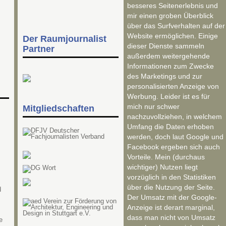
besseres Seitenerlebnis und
mir einen groben Überblick
über das Surfverhalten auf der
Website ermöglichen. Einige
Der Raumjournalist
dieser Dienste sammeln
Partner
außerdem weitergehende
Informationen zum Zwecke
des Marketings und zur
personalisierten Anzeige von
Werbung. Leider ist es für
mich nur schwer
Mitgliedschaften
nachzuvollziehen, in welchem
Umfang die Daten erhoben
werden, doch laut Google und
Facebook ergeben sich auch
Vorteile. Mein (durchaus
wichtiger) Nutzen liegt
vorzüglich in den Statistiken
über die Nutzung der Seite.
d
Der Umsatz mit der Google-
Anzeige ist derart marginal,
dass man nicht von Umsatz
e