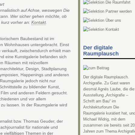
art
urnalistisch auf Achse, weswegen Die
kann. Wer sicher gehen möchte, ob
n kurz vorher an:
Kontakt
.
storischem Baubestand ist im
en Wohnhauses untergebracht. Einst
Der digitale
 verkauft, zwischendurch erhielt man
Raumplausch
und eine Kunstgalerie befanden sich
den Räumen mit reizvollem
enarchitektur, Design, Stadtplanung
 Symposien, Happenings und anderen
Der digitale Raumplausch.
Raumgalerie jedoch nicht nur
Archigrafie. Zu Gast waren
hnittstelle zu bildender Kunst,
diesmal Agnès Laube, die die
, Film und anderen Feldern gesucht.
Ausstellung „Archigrafie –
rschiedenen und vor allem
Schrift am Bau“ im
 zu lassen. In der Raumgalerie wird
Architekturforum Die
Raumgalerie kuratiert hat, un
Michael Widrig, mit dem
urnalist bzw. Thomas Geuder, der
zusammen sie bereits seit 20
Fachjournalist für nationale und
Jahren zum Thema Archigrafi
ne vielfältigen Themen in der