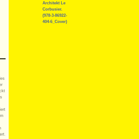
des
er
ckt
es
ert
um
m
ert.