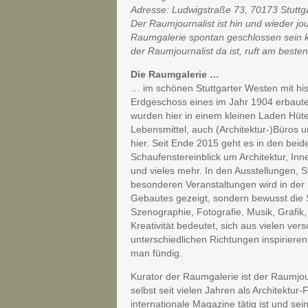
Adresse: Ludwigstraße 73, 70173 Stuttg
Der Raumjournalist ist hin und wieder jo
Raumgalerie spontan geschlossen sein 
der Raumjournalist da ist, ruft am beste
Die Raumgalerie …
… im schönen Stuttgarter Westen mit hi
Erdgeschoss eines im Jahr 1904 erbaut
wurden hier in einem kleinen Laden Hüte
Lebensmittel, auch (Architektur-)Büros 
hier. Seit Ende 2015 geht es in den bei
Schaufenstereinblick um Architektur, Inn
und vieles mehr. In den Ausstellungen,
besonderen Veranstaltungen wird in der 
Gebautes gezeigt, sondern bewusst die Sc
Szenographie, Fotografie, Musik, Grafik
Kreativität bedeutet, sich aus vielen ve
unterschiedlichen Richtungen inspirieren
man fündig.
Kurator der Raumgalerie ist der Raumjo
selbst seit vielen Jahren als Architektur-
internationale Magazine tätig ist und sei