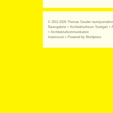
© 2011-2026
Thomas Geuder raumjournalis
Raumgalerie + Architekturforum Stuttgart + A
+ Architekturkommunikation
Impressum
• Powered by
Wordpress