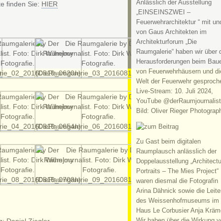
Anlässlich der Ausstellung
e finden Sie:
HIER
„EINSEINSZWEI –
Feuerwehrarchitektur “ mit un
von Gaus Architekten im
Architekturforum „Die
Raumgalerie“ haben wir über 
Herausforderungen beim Bau
von Feuerwehrhäusern und di
Welt der Feuerwehr gesproch
Live-Stream: 10. Juli 2024,
YouTube @derRaumjournalist
Bild: Oliver Rieger Photograp
Zu Gast beim digitalen
Raumplausch anlässlich der
Doppelausstellung „Architectu
Portraits – The Mies Project“
waren diesmal die Fotografin
Arina Dähnick sowie die Leite
des Weissenhofmuseums im
Haus Le Corbusier Anja Kräm
Wir haben über die Wirkung v