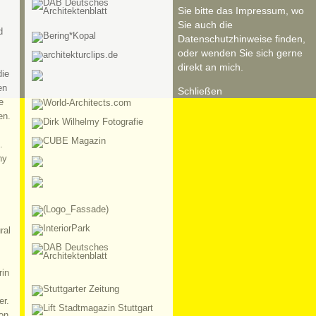
Sie bitte das Impressum, wo
Sie auch die
d
Datenschutzhinweise finden,
oder wenden Sie sich gerne
direkt an mich.
die
en
Schließen
e
en.
.
hy
ral
rin
er.
on