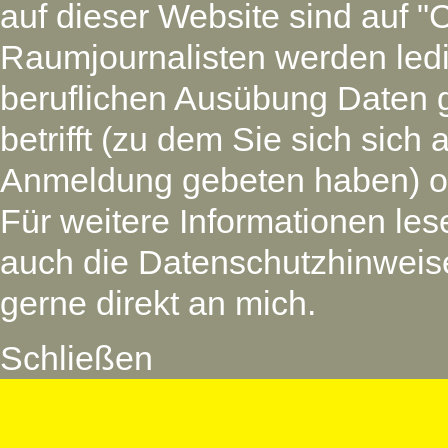
auf dieser Website sind auf "
Raumjournalisten werden led
beruflichen Ausübung Daten 
betrifft (zu dem Sie sich si
Anmeldung gebeten haben) oder
Für weitere Informationen les
auch die Datenschutzhinweise
gerne direkt an mich.
Schließen