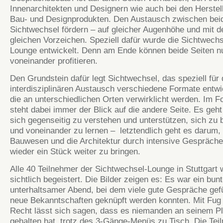
Innenarchitekten und Designern wie auch bei den Herstel
Bau- und Designprodukten. Den Austausch zwischen beid
Sichtwechsel fördern – auf gleicher Augenhöhe und mit d
gleichen Vorzeichen. Speziell dafür wurde die Sichtwechs
Lounge entwickelt. Denn am Ende können beide Seiten n
voneinander profitieren.
Den Grundstein dafür legt Sichtwechsel, das speziell für
interdisziplinären Austausch verschiedene Formate entwic
die an unterschiedlichen Orten verwirklicht werden. Im F
steht dabei immer der Blick auf die andere Seite. Es geh
sich gegenseitig zu verstehen und unterstützen, sich zu
und voneinander zu lernen – letztendlich geht es darum,
Bauwesen und die Architektur durch intensive Gespräch
wieder ein Stück weiter zu bringen.
Alle 40 Teilnehmer der Sichtwechsel-Lounge in Stuttgart
sichtlich begeistert. Die Bilder zeigen es: Es war ein bun
unterhaltsamer Abend, bei dem viele gute Gespräche gef
neue Bekanntschaften geknüpft werden konnten. Mit Fug
Recht lässt sich sagen, dass es niemanden an seinem Pl
gehalten hat, trotz des 3-Gänge-Menüs zu Tisch. Die Tei