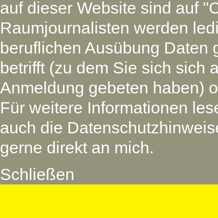
auf dieser Website sind auf "
Raumjournalisten werden led
beruflichen Ausübung Daten 
betrifft (zu dem Sie sich si
Anmeldung gebeten haben) oder
Für weitere Informationen les
auch die Datenschutzhinweise
gerne direkt an mich.
Schließen