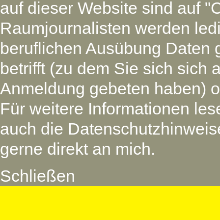
auf dieser Website sind auf "
Raumjournalisten werden led
beruflichen Ausübung Daten 
betrifft (zu dem Sie sich si
Anmeldung gebeten haben) oder
Für weitere Informationen les
auch die Datenschutzhinweise
gerne direkt an mich.
Schließen