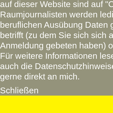
auf dieser Website sind auf "
Raumjournalisten werden led
beruflichen Ausübung Daten 
betrifft (zu dem Sie sich si
Anmeldung gebeten haben) oder
Für weitere Informationen les
auch die Datenschutzhinweise
gerne direkt an mich.
Schließen