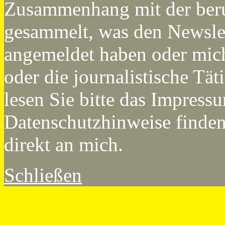
Zusammenhang mit der ber
gesammelt, was den Newslett
angemeldet haben oder mi
oder die journalistische Tät
lesen Sie bitte das Impress
Datenschutzhinweise finden
direkt an mich.
Schließen