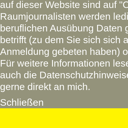
auf dieser Website sind auf "
Raumjournalisten werden led
beruflichen Ausübung Daten 
betrifft (zu dem Sie sich si
Anmeldung gebeten haben) oder
Für weitere Informationen les
auch die Datenschutzhinweise
gerne direkt an mich.
Schließen