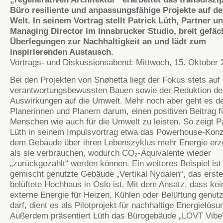
Büro resiliente und anpassungsfähige Projekte auf d
Welt. In seinem Vortrag stellt Patrick Lüth, Partner u
Managing Director im Innsbrucker Studio, breit gefäc
Überlegungen zur Nachhaltigkeit an und lädt zum
inspirierenden Austausch.
Vortrags- und Diskussionsabend: Mittwoch, 15. Oktober 
Bei den Projekten von Snøhetta liegt der Fokus stets auf
verantwortungsbewussten Bauen sowie der Reduktion de
Auswirkungen auf die Umwelt. Mehr noch aber geht es d
Planerinnen und Planern darum, einen positiven Beitrag f
Menschen wie auch für die Umwelt zu leisten. So zeigt P
Lüth in seinem Impulsvortrag etwa das Powerhouse-Konz
dem Gebäude über ihren Lebenszyklus mehr Energie er
als sie verbrauchen, wodurch CO₂-Äquivalente wieder
„zurückgezahlt“ werden können. Ein weiteres Beispiel ist
gemischt genutzte Gebäude „Vertikal Nydalen“, das erste
belüftete Hochhaus in Oslo ist. Mit dem Ansatz, dass kei
externe Energie für Heizen, Kühlen oder Belüftung genut
darf, dient es als Pilotprojekt für nachhaltige Energielösu
Außerdem präsentiert Lüth das Bürogebäude „LOVT Vibe“