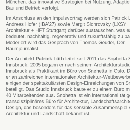
München, das innovative Strategien bei Nutzung, Adaptier
Bau und Betrieb verfolgt.
Im Anschluss an den Impulsvortrag werden sich Patrick L
Andreas Hofer (IBA’27) sowie Margit Sichrovsky (LXSY
Architektur + HFT Stuttgart) darüber austauschen, was e
bedeutet, nachhaltig, regenerativ und zukunftsfähig zu b
Moderiert wird das Gespräch von Thomas Geuder, Der
Raumjournalist.
Der Architekt
Patrick Lüth
leitet seit 2011 das Snøhetta 
Innsbruck. 2005 begann er nach seinem Architekturstudi
Innsbruck als Praktikant im Büro von Snøhetta in Oslo. D
er an zahlreichen internationalen Architektur-Wettbewer
einigen der spektakulärsten Design-Einreichungen von S
beteiligt. Das Studio Innsbruck baute er zu einem Büro m
40 Mitarbeitenden aus. Snøhetta ist ein international tätig
transdisziplinäres Büro für Architektur, Landschaftsarchi
Design, das besonders für das sensible Zusammenspiel 
Architektur und Landschaft bekannt ist.