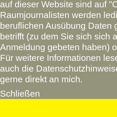
auf dieser Website sind auf "
Raumjournalisten werden led
beruflichen Ausübung Daten 
betrifft (zu dem Sie sich si
Anmeldung gebeten haben) oder
Für weitere Informationen les
auch die Datenschutzhinweise
gerne direkt an mich.
Schließen