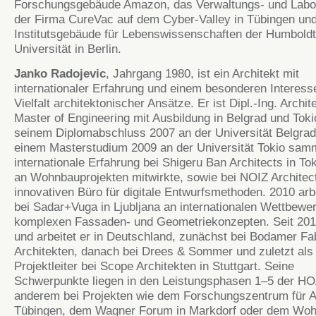
Forschungsgebäude Amazon, das Verwaltungs- und Lab
der Firma CureVac auf dem Cyber-Valley in Tübingen un
Institutsgebäude für Lebenswissenschaften der Humboldt
Universität in Berlin.
Janko Radojevic
, Jahrgang 1980, ist ein Architekt mit
internationaler Erfahrung und einem besonderen Interess
Vielfalt architektonischer Ansätze. Er ist Dipl.-Ing. Archit
Master of Engineering mit Ausbildung in Belgrad und Tok
seinem Diplomabschluss 2007 an der Universität Belgra
einem Masterstudium 2009 an der Universität Tokio samm
internationale Erfahrung bei Shigeru Ban Architects in Tok
an Wohnbauprojekten mitwirkte, sowie bei NOIZ Architec
innovativen Büro für digitale Entwurfsmethoden. 2010 arbe
bei Sadar+Vuga in Ljubljana an internationalen Wettbewe
komplexen Fassaden- und Geometriekonzepten. Seit 201
und arbeitet er in Deutschland, zunächst bei Bodamer Fa
Architekten, danach bei Drees & Sommer und zuletzt als
Projektleiter bei Scope Architekten in Stuttgart. Seine
Schwerpunkte liegen in den Leistungsphasen 1–5 der HOA
anderem bei Projekten wie dem Forschungszentrum für 
Tübingen, dem Wagner Forum in Markdorf oder dem Woh