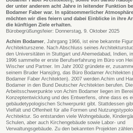
der unter anderem acht Jahre in leitender Funktion be
Bodamer Faber war. In spätsommerlicher Atmosphär
möchten wir dies feiern und dabei Einblicke in ihre A
die künftigen Ziele erhalten.
Bürobegrüßungsfeier: Donnerstag, 9. Oktober 2025
Achim Bodamer
, Jahrgang 1966, ist eine bekannte Figur
Architekturszene. Nach Abschluss seines Architekturstu
den Universitäten in Stuttgart und Ahemedabad, Indien, i
1996 sammelte er erste Berufserfahrung im Büro von Hei
Wischer und Partner. Im Jahr 2002 gründete er, zusamm
seinem Bruder Hansjörg, das Büro Bodamer Architekten 
Bodamer Faber Architekten). 2007 werden Achim und Ha
Bodamer in den Bund Deutscher Architekten berufen. Die
Arbeitsschwerpunkte von Achim Bodamer liegen im Berei
Konzeptentwicklung und des Entwerfens, ohne dass es e
gebäudetypologischen Schwerpunkt gibt. Stattdessen gib
Vielfalt und Offenheit für alle Formen und Nutzungstypolo
Architektur. So entstanden viele Wohngebäude, Kindergä
Schulen, aber auch Kirchengebäude sowie Labor- und
Verwaltungsgebäude. Zu den bekannten Projekten zählen