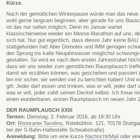
Kürze.
Nach der gemütlichen Winterpause würde man das neue 
wohl gerne langsam beginnen, aber gerade für uns Baus
ist das nur selten möglich. Denn im Januar wartet
klassischerweise wieder ein Messe-Marathon auf uns, de
sich hat. Nur gut eigentlich, dass dieses Jahr keine BAU
stattgefunden hat! Aber Domotex und IMM genügen scho
den Sprung ins kalte Neujahrwasser möglichst schwungvo
gestalten. So wird es nach dem ersten Jahrestrubel höchs
dass wir uns wieder zum gemütlichen Raumplausch treff
damit wir erzählen können, was geschehen und passiert i
bin mir sicher, wir werden viel zu berichten haben! Und 
gilt: Jeder darf essen und trinken, was er will, jeder darf
was er will, jeder zahlt seinen Deckel selbst. Ich freue m
einen wunderbaren, ersten Raumplausch im neuen Jahr 
DER RAUMPLAUSCH XXIII
Termin:
Dienstag, 2. Februar 2016, ab 19:30 Uhr
Ort:
Ristorante Tavolino
, Rotebühlstr. 121, 70178 Stuttgar
bei der S-Bahn-Haltestelle Schwabstraße)
Anmeldung:
Bitte um eine kurze
Nachricht/Mail
oder ein