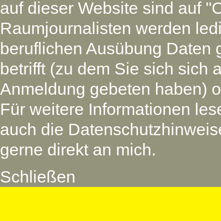
auf dieser Website sind auf "
Raumjournalisten werden led
beruflichen Ausübung Daten 
betrifft (zu dem Sie sich si
Anmeldung gebeten haben) oder
Für weitere Informationen les
auch die Datenschutzhinweise
gerne direkt an mich.
Schließen