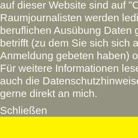
auf dieser Website sind auf "
Raumjournalisten werden led
beruflichen Ausübung Daten 
betrifft (zu dem Sie sich si
Anmeldung gebeten haben) oder
Für weitere Informationen les
auch die Datenschutzhinweise
gerne direkt an mich.
Schließen