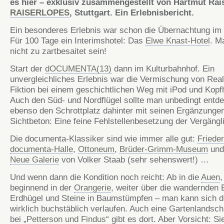
es hier – exklusiv zusammengestellt von Hartmut
Rai
RAISERLOPES
, Stuttgart. Ein Erlebnisbericht.
Ein besonderes Erlebnis war schon die Übernachtung im
Für 100 Tage ein Interimshotel: Das
Elwe
Knast-Hotel
. M
nicht zu zartbesaitet sein!
Start der
dOCUMENTA
(13)
dann im Kulturbahnhof. Ein
unvergleichliches Erlebnis war die Vermischung von Real
Fiktion bei einem geschichtlichen Weg mit
iPod
und Kopfh
Auch den Süd- und Nordflügel sollte man unbedingt entd
ebenso den Schrottplatz dahinter mit seinen Ergänzunge
Sichtbeton: Eine feine Fehlstellenbesetzung der Vergängli
Die documenta-Klassiker sind wie immer alle gut:
Friede
documenta
-Halle
,
Ottoneum
,
Brüder-
Grimm
-Museum
und
Neue Galerie
von Volker Staab (sehr sehenswert!) …
Und wenn dann die Kondition noch reicht: Ab in die
Auen
,
beginnend in der
Orangerie
, weiter über die wandernden
Erdhügel
und Steine in Baumstümpfen – man kann sich d
wirklich buchstäblich verlaufen. Auch eine Gartenlandsch
bei „
Petterson und Findus
“ gibt es dort. Aber Vorsicht: 