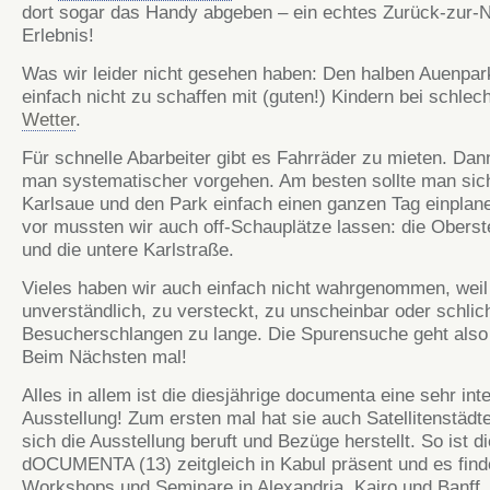
dort sogar das Handy abgeben – ein echtes Zurück-zur-N
Erlebnis!
Was wir leider nicht gesehen haben: Den halben Auenpark
einfach nicht zu schaffen mit (guten!) Kindern bei schlec
Wetter
.
Für schnelle
Abarbeiter
gibt es Fahrräder zu mieten. Dan
man systematischer vorgehen. Am besten sollte man sich
Karlsaue und den Park einfach einen ganzen Tag einplan
vor mussten wir auch
off
-Schauplätze lassen: die Obers
und die untere Karlstraße.
Vieles haben wir auch einfach nicht wahrgenommen, weil
unverständlich, zu versteckt, zu unscheinbar oder schlich
Besucherschlangen zu lange. Die Spurensuche geht also 
Beim Nächsten mal!
Alles in allem ist die diesjährige
documenta
eine sehr int
Ausstellung! Zum ersten mal hat sie auch Satellitenstädte
sich die Ausstellung beruft und Bezüge herstellt. So ist di
dOCUMENTA
(13) zeitgleich in Kabul präsent und es fin
Workshops und Seminare in
Alexandria
, Kairo und
Banff
,