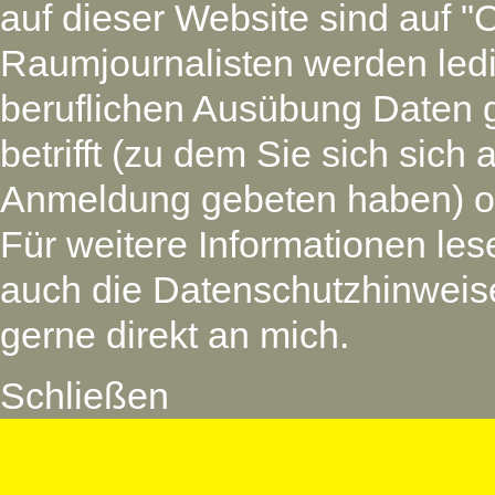
auf dieser Website sind auf "
Raumjournalisten werden led
beruflichen Ausübung Daten 
betrifft (zu dem Sie sich si
Anmeldung gebeten haben) oder
Für weitere Informationen les
auch die Datenschutzhinweise
gerne direkt an mich.
Schließen