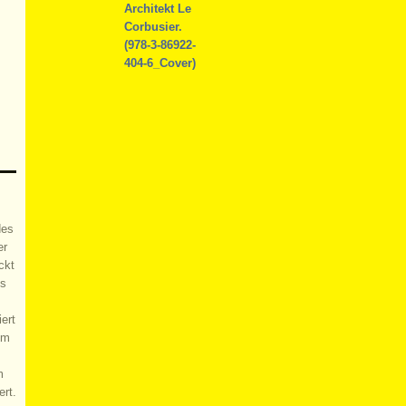
des
er
ckt
es
ert
um
m
ert.