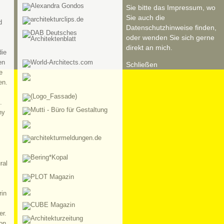
Sie bitte das Impressum, wo
Sie auch die
d
Datenschutzhinweise finden,
oder wenden Sie sich gerne
direkt an mich.
die
en
Schließen
e
en.
.
hy
ral
rin
er.
on