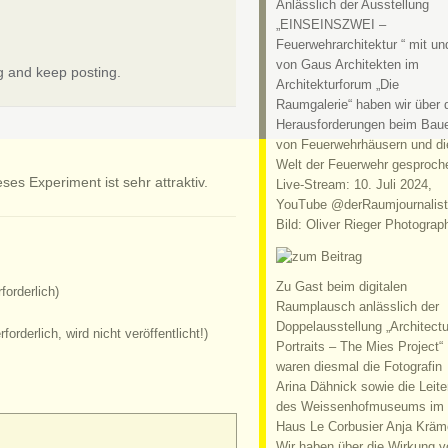
Anlässlich der Ausstellung
„EINSEINSZWEI –
Feuerwehrarchitektur “ mit un
von Gaus Architekten im
ng and keep posting.
Architekturforum „Die
Raumgalerie“ haben wir über 
Herausforderungen beim Bau
von Feuerwehrhäusern und di
Welt der Feuerwehr gesproch
es Experiment ist sehr attraktiv.
Live-Stream: 10. Juli 2024,
YouTube @derRaumjournalist
Bild: Oliver Rieger Photograp
Zu Gast beim digitalen
forderlich)
Raumplausch anlässlich der
Doppelausstellung „Architectu
rforderlich, wird nicht veröffentlicht!)
Portraits – The Mies Project“
waren diesmal die Fotografin
Arina Dähnick sowie die Leite
des Weissenhofmuseums im
Haus Le Corbusier Anja Kräm
Wir haben über die Wirkung v