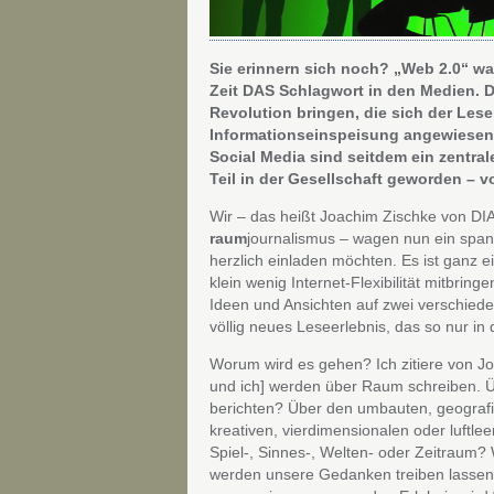
Sie erinnern sich noch? „Web 2.0“ war
Zeit DAS Schlagwort in den Medien. 
Revolution bringen, die sich der Leser
Informationseinspeisung angewiesen w
Social Media sind seitdem ein zentral
Teil in der Gesellschaft geworden – 
Wir – das heißt Joachim Zischke von 
raum
journalismus – wagen nun ein span
herzlich einladen möchten. Es ist ganz e
klein wenig Internet-Flexibilität mitbrin
Ideen und Ansichten auf zwei verschieden
völlig neues Leseerlebnis, das so nur in d
Worum wird es gehen? Ich zitiere von J
und ich] werden über Raum schreiben. 
berichten? Über den umbauten, geografis
kreativen, vierdimensionalen oder luftl
Spiel-, Sinnes-, Welten- oder Zeitraum? 
werden unsere Gedanken treiben lassen,