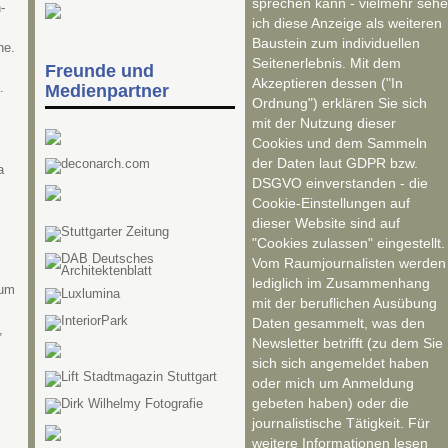
sprechen kann - vielmehr sehe
-
ich diese Anzeige als weiteren
Baustein zum individuellen
ne.
Seitenerlebnis. Mit dem
Freunde und
Akzeptieren dessen ("In
.
Medienpartner
Ordnung") erklären Sie sich
mit der Nutzung dieser
Cookies und dem Sammeln
der Daten laut GDPR bzw.
a
DSGVO einverstanden - die
Cookie-Einstellungen auf
dieser Website sind auf
"Cookies zulassen" eingestellt.
Vom Raumjournalisten werden
lediglich im Zusammenhang
rum
mit der beruflichen Ausübung
Daten gesammelt, was den
,
Newsletter betrifft (zu dem Sie
sich sich angemeldet haben
oder mich um Anmeldung
gebeten haben) oder die
journalistische Tätigkeit. Für
weitere Informationen lesen