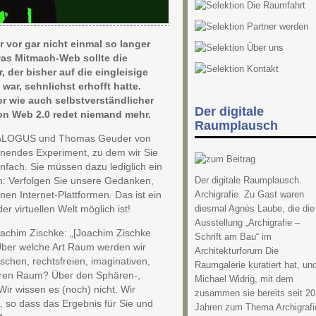
 vor gar nicht einmal so langer
Das Mitmach-Web sollte die
, der bisher auf die eingleisige
ar, sehnlichst erhofft hatte.
er wie auch selbstverständlicher
Der digitale
von Web 2.0 redet niemand mehr.
Raumplausch
DIALOGUS und Thomas Geuder von
nendes Experiment, zu dem wir Sie
infach. Sie müssen dazu lediglich ein
gen: Verfolgen Sie unsere Gedanken,
Der digitale Raumplausch.
en Internet-Plattformen. Das ist ein
Archigrafie. Zu Gast waren
er virtuellen Welt möglich ist!
diesmal Agnès Laube, die die
Ausstellung „Archigrafie –
oachim Zischke: „[Joachim Zischke
Schrift am Bau“ im
Über welche Art Raum werden wir
Architekturforum Die
chen, rechtsfreien, imaginativen,
Raumgalerie kuratiert hat, un
eeren Raum? Über den Sphären-,
Michael Widrig, mit dem
Wir wissen es (noch) nicht. Wir
zusammen sie bereits seit 20
 so dass das Ergebnis für Sie und
Jahren zum Thema Archigrafi