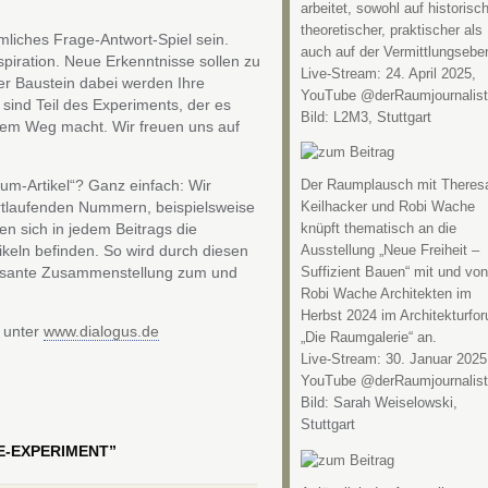
“
arbeitet, sowohl auf historisch
theoretischer, praktischer als
mliches Frage-Antwort-Spiel sein.
auch auf der Vermittlungsebe
piration. Neue Erkenntnisse sollen zu
Live-Stream: 24. April 2025,
er Baustein dabei werden Ihre
YouTube @derRaumjournalist
sind Teil des Experiments, der es
Bild: L2M3, Stuttgart
tem Weg macht. Wir freuen uns auf
um-Artikel“? Ganz einfach: Wir
Der Raumplausch mit Theres
ortlaufenden Nummern, beispielsweise
Keilhacker und Robi Wache
n sich in jedem Beitrags die
knüpft thematisch an die
keln befinden. So wird durch diesen
Ausstellung „Neue Freiheit –
ressante Zusammenstellung zum und
Suffizient Bauen“ mit und von
Robi Wache Architekten im
Herbst 2024 im Architekturfo
e unter
www.dialogus.de
„Die Raumgalerie“ an.
Live-Stream: 30. Januar 2025
YouTube @derRaumjournalist
Bild: Sarah Weiselowski,
Stuttgart
SE-EXPERIMENT”