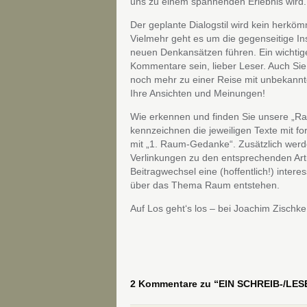
uns zu einem spannenden Erlebnis wird.
Der geplante Dialogstil wird kein herköm
Vielmehr geht es um die gegenseitige Ins
neuen Denkansätzen führen. Ein wichtig
Kommentare sein, lieber Leser. Auch Sie 
noch mehr zu einer Reise mit unbekann
Ihre Ansichten und Meinungen!
Wie erkennen und finden Sie unsere „Ra
kennzeichnen die jeweiligen Texte mit f
mit „1. Raum-Gedanke“. Zusätzlich werde
Verlinkungen zu den entsprechenden Arti
Beitragwechsel eine (hoffentlich!) inte
über das Thema Raum entstehen.
Auf Los geht‘s los – bei Joachim Zischk
2 Kommentare zu “EIN SCHREIB-/LE